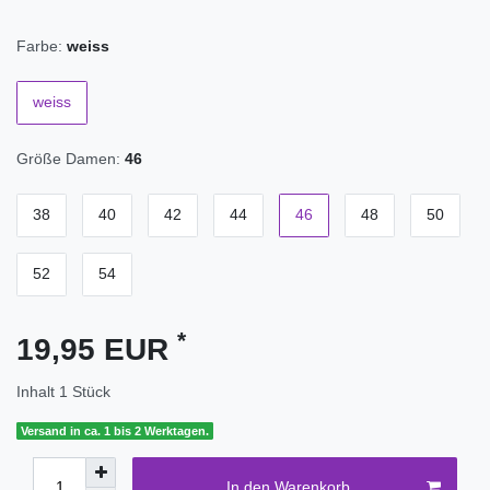
Farbe:
weiss
weiss
Größe Damen:
46
38
40
42
44
46
48
50
52
54
*
19,95 EUR
Inhalt
1
Stück
Versand in ca. 1 bis 2 Werktagen.
In den Warenkorb