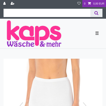
0
0,00 EUR
☰