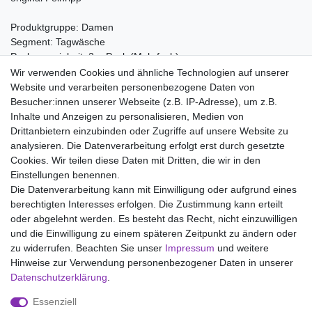
Produktgruppe: Damen
Segment: Tagwäsche
Packungseinheit: 2er Pack (Mehrfach)
Wir verwenden Cookies und ähnliche Technologien auf unserer
Material:
Website und verarbeiten personenbezogene Daten von
100% Baumwolle
Besucher:innen unserer Webseite (z.B. IP-Adresse), um z.B.
Inhalte und Anzeigen zu personalisieren, Medien von
Drittanbietern einzubinden oder Zugriffe auf unsere Website zu
analysieren. Die Datenverarbeitung erfolgt erst durch gesetzte
Wir liefern mit DHL (auch Samstags)
Cookies. Wir teilen diese Daten mit Dritten, die wir in den
Einstellungen benennen.
Kostenloser Versand
Die Datenverarbeitung kann mit Einwilligung oder aufgrund eines
berechtigten Interesses erfolgen. Die Zustimmung kann erteilt
14 Tage Rückgaberecht
oder abgelehnt werden. Es besteht das Recht, nicht einzuwilligen
und die Einwilligung zu einem späteren Zeitpunkt zu ändern oder
zu widerrufen. Beachten Sie unser
Impressum
und weitere
Hinweise zur Verwendung personenbezogener Daten in unserer
Impressum
Daten­schutz­erklärung
AGB
Daten­schutz­erklärung
.
Essenziell
Widerrufs­recht
Kontakt
Vertrag widerrufen