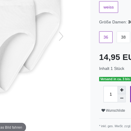
weiss
Größe Damen:
3
36
38
14,95 
Inhalt
1
Stück
Versand in ca. 3 bis
Wunschliste
* inkl. ges. MwSt. zzgl
as Bild fahren