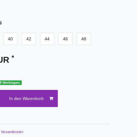
6
40
42
44
46
48
*
EUR
 8 Werktagen.
In den Warenkorb
.
Versandkosten