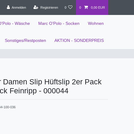
Anmelden
Registrieren
0
0
0,00 EUR
O'Polo - Wäsche
Marc O'Polo - Socken
Wohnen
Sonstiges/Restposten
AKTION - SONDERPREIS
 Damen Slip Hüftslip 2er Pack
k Feinripp - 000044
44-100-036