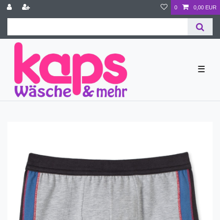
0
0,00 EUR
☰