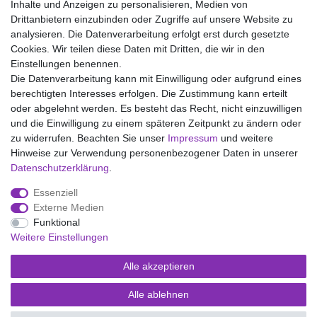
Inhalte und Anzeigen zu personalisieren, Medien von
Drittanbietern einzubinden oder Zugriffe auf unsere Website zu
analysieren. Die Datenverarbeitung erfolgt erst durch gesetzte
Wir liefern mit DHL (auch Samstags)
Cookies. Wir teilen diese Daten mit Dritten, die wir in den
Einstellungen benennen.
Kostenloser Versand
Die Datenverarbeitung kann mit Einwilligung oder aufgrund eines
berechtigten Interesses erfolgen. Die Zustimmung kann erteilt
14 Tage Rückgaberecht
oder abgelehnt werden. Es besteht das Recht, nicht einzuwilligen
und die Einwilligung zu einem späteren Zeitpunkt zu ändern oder
zu widerrufen. Beachten Sie unser
Impressum
und weitere
Hinweise zur Verwendung personenbezogener Daten in unserer
Impressum
Daten­schutz­erklärung
AGB
Daten­schutz­erklärung
.
Essenziell
Widerrufs­recht
Kontakt
Vertrag widerrufen
Externe Medien
Funktional
Weitere Einstellungen
Versand- und Zahlungsmöglichkeiten
Alle akzeptieren
Alle ablehnen
© Copyright Kaps - Wäsche & mehr 2026 | Alle Rechte vorbehalten.