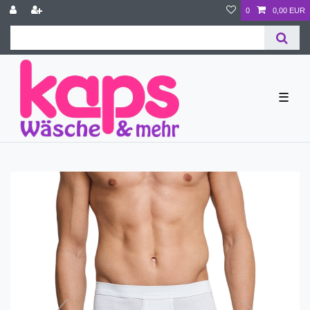
0
0,00 EUR
☰