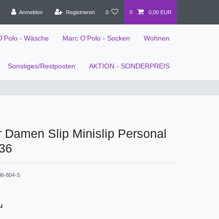
Anmelden
Registrieren
0
0
0,00 EUR
O'Polo - Wäsche
Marc O'Polo - Socken
Wohnen
Sonstiges/Restposten
AKTION - SONDERPREIS
 Damen Slip Minislip Personal
036
36-804-S
u