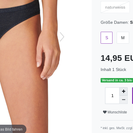
naturweiss
Größe Damen:
S
S
M
14,95 
Inhalt
1
Stück
Versand in ca. 3 bis
Wunschliste
* inkl. ges. MwSt. zzgl
as Bild fahren