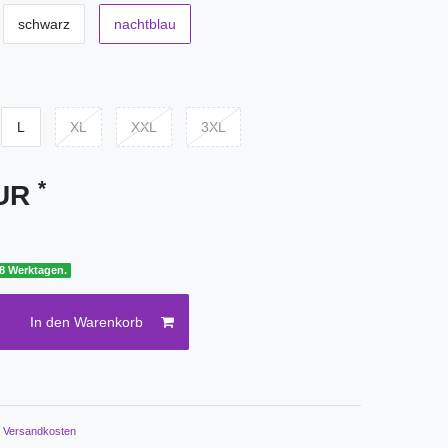
schwarz
nachtblau
L
XL
XXL
3XL
*
EUR
 8 Werktagen.
In den Warenkorb
.
Versandkosten