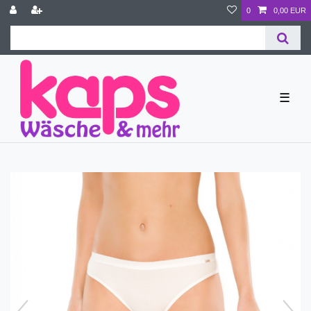
0
0,00 EUR
☰