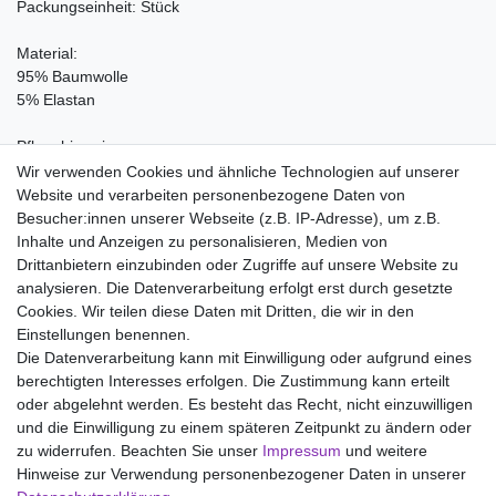
Packungseinheit: Stück
Material:
95% Baumwolle
5% Elastan
Pflegehinweis:
Waschen bei 40°C, Nicht bleichen, Trockner (Stufe 1), Handwarm
Wir verwenden Cookies und ähnliche Technologien auf unserer
bügeln Stufe 1, Nicht chemisch reinigen
Website und verarbeiten personenbezogene Daten von
Besucher:innen unserer Webseite (z.B. IP-Adresse), um z.B.
Inhalte und Anzeigen zu personalisieren, Medien von
Drittanbietern einzubinden oder Zugriffe auf unsere Website zu
analysieren. Die Datenverarbeitung erfolgt erst durch gesetzte
Wir liefern mit DHL (auch Samstags)
Cookies. Wir teilen diese Daten mit Dritten, die wir in den
Einstellungen benennen.
Kostenloser Versand
Die Datenverarbeitung kann mit Einwilligung oder aufgrund eines
berechtigten Interesses erfolgen. Die Zustimmung kann erteilt
14 Tage Rückgaberecht
oder abgelehnt werden. Es besteht das Recht, nicht einzuwilligen
und die Einwilligung zu einem späteren Zeitpunkt zu ändern oder
zu widerrufen. Beachten Sie unser
Impressum
und weitere
Hinweise zur Verwendung personenbezogener Daten in unserer
Impressum
Daten­schutz­erklärung
AGB