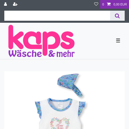
0
0,00 EUR
☰