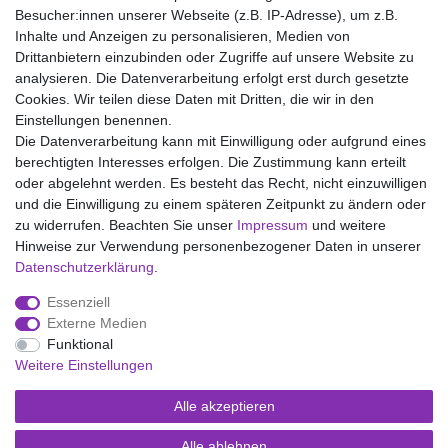
100% Baumwolle
Besucher:innen unserer Webseite (z.B. IP-Adresse), um z.B.
Inhalte und Anzeigen zu personalisieren, Medien von
Drittanbietern einzubinden oder Zugriffe auf unsere Website zu
analysieren. Die Datenverarbeitung erfolgt erst durch gesetzte
Wir liefern mit DHL (auch Samstags)
Cookies. Wir teilen diese Daten mit Dritten, die wir in den
Einstellungen benennen.
Kostenloser Versand
Die Datenverarbeitung kann mit Einwilligung oder aufgrund eines
berechtigten Interesses erfolgen. Die Zustimmung kann erteilt
14 Tage Rückgaberecht
oder abgelehnt werden. Es besteht das Recht, nicht einzuwilligen
und die Einwilligung zu einem späteren Zeitpunkt zu ändern oder
zu widerrufen. Beachten Sie unser
Impressum
und weitere
Hinweise zur Verwendung personenbezogener Daten in unserer
Impressum
Daten­schutz­erklärung
AGB
Daten­schutz­erklärung
.
Essenziell
Widerrufs­recht
Kontakt
Vertrag widerrufen
Externe Medien
Funktional
Weitere Einstellungen
Versand- und Zahlungsmöglichkeiten
Alle akzeptieren
Alle ablehnen