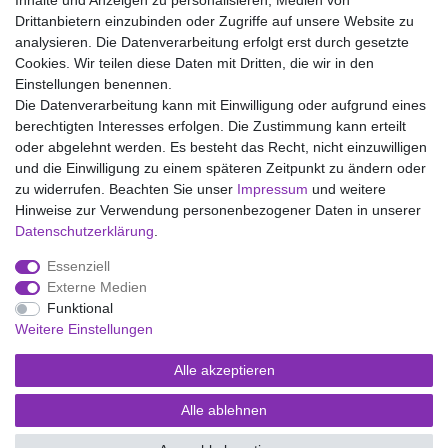
Inhalte und Anzeigen zu personalisieren, Medien von
Drittanbietern einzubinden oder Zugriffe auf unsere Website zu
analysieren. Die Datenverarbeitung erfolgt erst durch gesetzte
Wir liefern mit DHL (auch Samstags)
Cookies. Wir teilen diese Daten mit Dritten, die wir in den
Einstellungen benennen.
Kostenloser Versand
Die Datenverarbeitung kann mit Einwilligung oder aufgrund eines
berechtigten Interesses erfolgen. Die Zustimmung kann erteilt
14 Tage Rückgaberecht
oder abgelehnt werden. Es besteht das Recht, nicht einzuwilligen
und die Einwilligung zu einem späteren Zeitpunkt zu ändern oder
zu widerrufen. Beachten Sie unser
Impressum
und weitere
Hinweise zur Verwendung personenbezogener Daten in unserer
Impressum
Daten­schutz­erklärung
AGB
Daten­schutz­erklärung
.
Essenziell
Widerrufs­recht
Kontakt
Vertrag widerrufen
Externe Medien
Funktional
Weitere Einstellungen
Versand- und Zahlungsmöglichkeiten
Alle akzeptieren
Alle ablehnen
© Copyright Kaps - Wäsche & mehr 2026 | Alle Rechte vorbehalten.