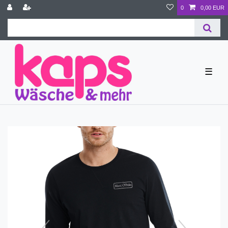
0
0,00 EUR
☰