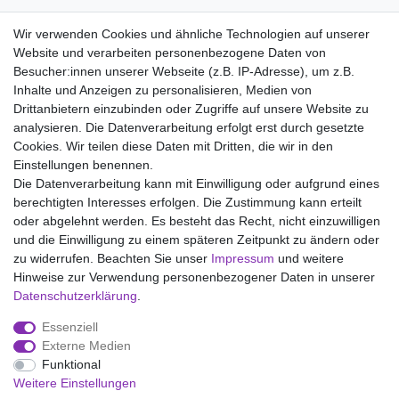
Pflegehinweis:
Wir verwenden Cookies und ähnliche Technologien auf unserer
Waschen bei 40°C, Nicht bleichen, Nicht im Tumbler trocknen,
Website und verarbeiten personenbezogene Daten von
Heiss Bügeln (Stufe 3), Nicht chemisch reinigen
Besucher:innen unserer Webseite (z.B. IP-Adresse), um z.B.
Inhalte und Anzeigen zu personalisieren, Medien von
Drittanbietern einzubinden oder Zugriffe auf unsere Website zu
analysieren. Die Datenverarbeitung erfolgt erst durch gesetzte
Wir liefern mit DHL (auch Samstags)
Cookies. Wir teilen diese Daten mit Dritten, die wir in den
Einstellungen benennen.
Kostenloser Versand
Die Datenverarbeitung kann mit Einwilligung oder aufgrund eines
berechtigten Interesses erfolgen. Die Zustimmung kann erteilt
14 Tage Rückgaberecht
oder abgelehnt werden. Es besteht das Recht, nicht einzuwilligen
und die Einwilligung zu einem späteren Zeitpunkt zu ändern oder
zu widerrufen. Beachten Sie unser
Impressum
und weitere
Hinweise zur Verwendung personenbezogener Daten in unserer
Impressum
Daten­schutz­erklärung
AGB
Daten­schutz­erklärung
.
Essenziell
Widerrufs­recht
Kontakt
Vertrag widerrufen
Externe Medien
Funktional
Weitere Einstellungen