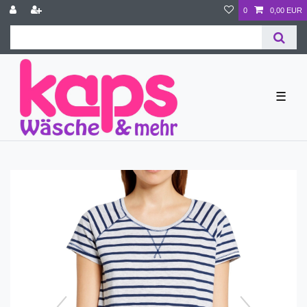
0
0,00 EUR
☰