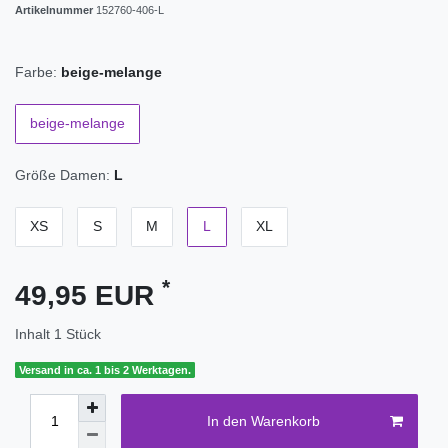
Artikelnummer
152760-406-L
Farbe:
beige-melange
beige-melange
Größe Damen:
L
XS
S
M
L
XL
*
49,95 EUR
Inhalt
1
Stück
Versand in ca. 1 bis 2 Werktagen.
In den Warenkorb