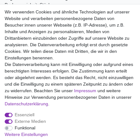
Packungseinheit: Stück
Wir verwenden Cookies und ähnliche Technologien auf unserer
Material:
Website und verarbeiten personenbezogene Daten von
100% Baumwolle
Besucher:innen unserer Webseite (z.B. IP-Adresse), um z.B.
Inhalte und Anzeigen zu personalisieren, Medien von
Drittanbietern einzubinden oder Zugriffe auf unsere Website zu
analysieren. Die Datenverarbeitung erfolgt erst durch gesetzte
Wir liefern mit DHL (auch Samstags)
Cookies. Wir teilen diese Daten mit Dritten, die wir in den
Einstellungen benennen.
Kostenloser Versand
Die Datenverarbeitung kann mit Einwilligung oder aufgrund eines
berechtigten Interesses erfolgen. Die Zustimmung kann erteilt
14 Tage Rückgaberecht
oder abgelehnt werden. Es besteht das Recht, nicht einzuwilligen
und die Einwilligung zu einem späteren Zeitpunkt zu ändern oder
zu widerrufen. Beachten Sie unser
Impressum
und weitere
Hinweise zur Verwendung personenbezogener Daten in unserer
Impressum
Daten­schutz­erklärung
AGB
Daten­schutz­erklärung
.
Essenziell
Widerrufs­recht
Kontakt
Vertrag widerrufen
Externe Medien
Funktional
Weitere Einstellungen