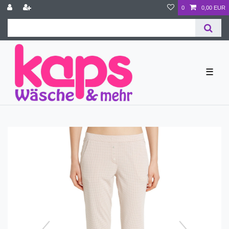
0
0,00 EUR
☰