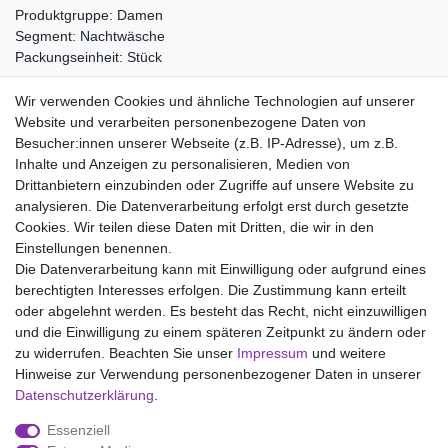
Produktgruppe: Damen
Segment: Nachtwäsche
Packungseinheit: Stück
Material:
Wir verwenden Cookies und ähnliche Technologien auf unserer
50% Baumwolle
Website und verarbeiten personenbezogene Daten von
50% Modal
Besucher:innen unserer Webseite (z.B. IP-Adresse), um z.B.
Inhalte und Anzeigen zu personalisieren, Medien von
Drittanbietern einzubinden oder Zugriffe auf unsere Website zu
analysieren. Die Datenverarbeitung erfolgt erst durch gesetzte
Wir liefern mit DHL (auch Samstags)
Cookies. Wir teilen diese Daten mit Dritten, die wir in den
Einstellungen benennen.
Kostenloser Versand
Die Datenverarbeitung kann mit Einwilligung oder aufgrund eines
berechtigten Interesses erfolgen. Die Zustimmung kann erteilt
14 Tage Rückgaberecht
oder abgelehnt werden. Es besteht das Recht, nicht einzuwilligen
und die Einwilligung zu einem späteren Zeitpunkt zu ändern oder
zu widerrufen. Beachten Sie unser
Impressum
und weitere
Hinweise zur Verwendung personenbezogener Daten in unserer
Impressum
Daten­schutz­erklärung
AGB
Daten­schutz­erklärung
.
Essenziell
Widerrufs­recht
Kontakt
Vertrag widerrufen