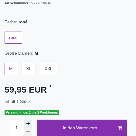
Artikelnummer
155386-506-M
Farbe:
rosé
rosé
Größe Damen:
M
M
XL
XXL
*
59,95 EUR
Inhalt
1
Stück
Versand in ca. 1 bis 2 Werktagen.
In den Warenkorb