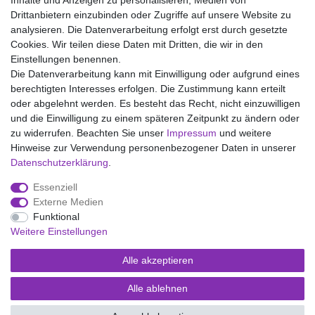
Inhalte und Anzeigen zu personalisieren, Medien von
Drittanbietern einzubinden oder Zugriffe auf unsere Website zu
analysieren. Die Datenverarbeitung erfolgt erst durch gesetzte
Wir liefern mit DHL (auch Samstags)
Cookies. Wir teilen diese Daten mit Dritten, die wir in den
Einstellungen benennen.
Kostenloser Versand
Die Datenverarbeitung kann mit Einwilligung oder aufgrund eines
berechtigten Interesses erfolgen. Die Zustimmung kann erteilt
14 Tage Rückgaberecht
oder abgelehnt werden. Es besteht das Recht, nicht einzuwilligen
und die Einwilligung zu einem späteren Zeitpunkt zu ändern oder
zu widerrufen. Beachten Sie unser
Impressum
und weitere
Hinweise zur Verwendung personenbezogener Daten in unserer
Impressum
Daten­schutz­erklärung
AGB
Daten­schutz­erklärung
.
Essenziell
Widerrufs­recht
Kontakt
Vertrag widerrufen
Externe Medien
Funktional
Weitere Einstellungen
Versand- und Zahlungsmöglichkeiten
Alle akzeptieren
Alle ablehnen
© Copyright Kaps - Wäsche & mehr 2026 | Alle Rechte vorbehalten.