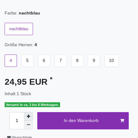
Farbe:
nachtblau
nachtblau
Größe Herren:
4
4
5
6
7
8
9
10
*
24,95 EUR
Inhalt
1
Stück
Versand in ca. 3 bis 8 Werktagen.
In den Warenkorb
Wunschliste