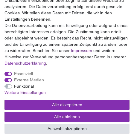
Drittanbietern einzubinden oder Zugriffe auf unsere Website zu
analysieren. Die Datenverarbeitung erfolgt erst durch gesetzte
Wir liefern mit DHL (auch Samstags)
Cookies. Wir teilen diese Daten mit Dritten, die wir in den
Einstellungen benennen.
Kostenloser Versand
Die Datenverarbeitung kann mit Einwilligung oder aufgrund eines
berechtigten Interesses erfolgen. Die Zustimmung kann erteilt
14 Tage Rückgaberecht
oder abgelehnt werden. Es besteht das Recht, nicht einzuwilligen
und die Einwilligung zu einem späteren Zeitpunkt zu ändern oder
zu widerrufen. Beachten Sie unser
Impressum
und weitere
Hinweise zur Verwendung personenbezogener Daten in unserer
Impressum
Daten­schutz­erklärung
AGB
Daten­schutz­erklärung
.
Essenziell
Widerrufs­recht
Kontakt
Vertrag widerrufen
Externe Medien
Funktional
Weitere Einstellungen
Versand- und Zahlungsmöglichkeiten
Alle akzeptieren
Alle ablehnen
© Copyright Kaps - Wäsche & mehr 2026 | Alle Rechte vorbehalten.
Auswahl akzeptieren