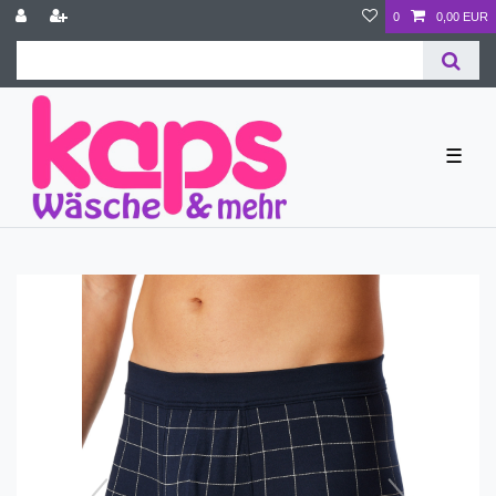
0
0,00 EUR
☰