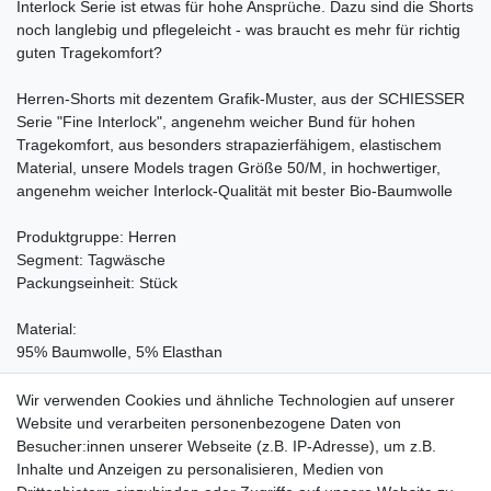
Interlock Serie ist etwas für hohe Ansprüche. Dazu sind die Shorts
noch langlebig und pflegeleicht - was braucht es mehr für richtig
guten Tragekomfort?
Herren-Shorts mit dezentem Grafik-Muster, aus der SCHIESSER
Serie "Fine Interlock", angenehm weicher Bund für hohen
Tragekomfort, aus besonders strapazierfähigem, elastischem
Material, unsere Models tragen Größe 50/M, in hochwertiger,
angenehm weicher Interlock-Qualität mit bester Bio-Baumwolle
Produktgruppe: Herren
Segment: Tagwäsche
Packungseinheit: Stück
Material:
95% Baumwolle, 5% Elasthan
Pflegehinweis:
Wir verwenden Cookies und ähnliche Technologien auf unserer
Waschen bei 60°C, Nicht bleichen, Trockner (Stufe 1), Handwarm
Website und verarbeiten personenbezogene Daten von
bügeln Stufe 1, Nicht chemisch reinigen
Besucher:innen unserer Webseite (z.B. IP-Adresse), um z.B.
Inhalte und Anzeigen zu personalisieren, Medien von