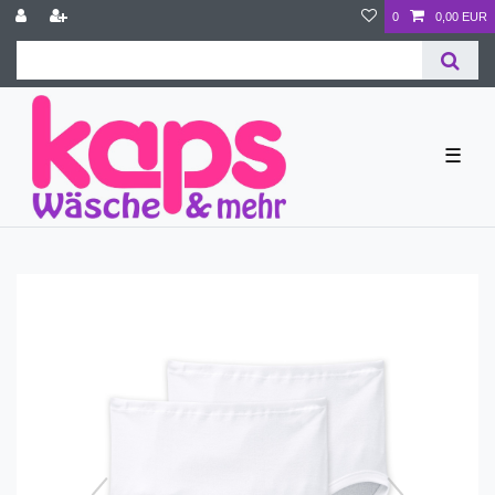
0
0,00 EUR
☰