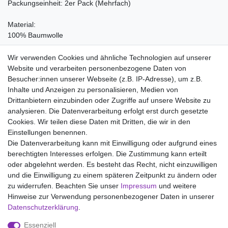
Packungseinheit: 2er Pack (Mehrfach)
Material:
100% Baumwolle
Pflegehinweise:
Wir verwenden Cookies und ähnliche Technologien auf unserer
Waschen bei 95°C, Nicht bleichen, Trockner (Stufe 1), Heiss
Website und verarbeiten personenbezogene Daten von
Bügeln (Stufe 3), Nicht chemisch reinigen
Besucher:innen unserer Webseite (z.B. IP-Adresse), um z.B.
Inhalte und Anzeigen zu personalisieren, Medien von
Drittanbietern einzubinden oder Zugriffe auf unsere Website zu
analysieren. Die Datenverarbeitung erfolgt erst durch gesetzte
Wir liefern mit DHL (auch Samstags)
Cookies. Wir teilen diese Daten mit Dritten, die wir in den
Einstellungen benennen.
Kostenloser Versand
Die Datenverarbeitung kann mit Einwilligung oder aufgrund eines
berechtigten Interesses erfolgen. Die Zustimmung kann erteilt
14 Tage Rückgaberecht
oder abgelehnt werden. Es besteht das Recht, nicht einzuwilligen
und die Einwilligung zu einem späteren Zeitpunkt zu ändern oder
zu widerrufen. Beachten Sie unser
Impressum
und weitere
Hinweise zur Verwendung personenbezogener Daten in unserer
Impressum
Daten­schutz­erklärung
AGB
Daten­schutz­erklärung
.
Essenziell